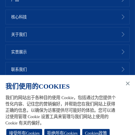
核心科技
关于我们
实景展示
联系我们
我们使用的COOKIES
我们的网站出于各种目的使用 Cookie，包括通过为您提供个
性化内容、记住您的营销偏好，并帮助您在我们网站上获得
友情链接
网站地图
加入华熙
联系我们
使用条款
正确的信息，以确保为访客提供尽可能好的体验。您可以通
过使用管理 Cookie 设置工具来管理与我们网站上使用的
注册用户协议
隐私政策
Cookie政策
Cookie 有关的偏好。
版权所有 © 2022 华熙生物科技股份有限公司
鲁ICP备09102721号-2
鲁公网安备37010102001709号
接受所有Cookies
拒绝所有Cookies
Cookies政策