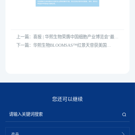
上一篇：喜报 | 华熙生物荣膺中国细胞产业博览会“最佳
生物科技领军创新奖”
下一篇：华熙生物BLOOMSAS™红景天苷获美国
SelfGRAS认证，Vitafoods全球重磅首发！
您还可以继续
产品