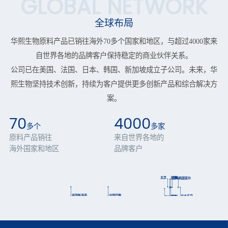
GLOBAL NETWORK
全球布局
华熙生物原料产品已销往海外70多个国家和地区，与超过4000家来
自世界各地的品牌客户保持稳定的商业伙伴关系。
公司已在美国、法国、日本、韩国、新加坡成立子公司。未来，华
熙生物坚持技术创新，持续为客户提供更多创新产品和综合解决方
案。
70
4000
多个
多家
原料产品销往
来自世界各地的
海外国家和地区
品牌客户
北京
天津
济南
韩国首尔
上海
美国新泽西
法国巴黎
日本东京
广州
海南
新加坡