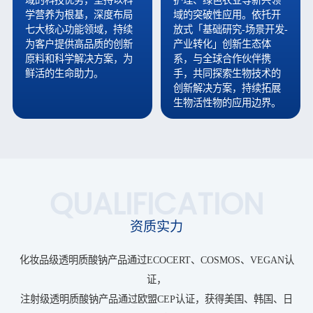
域的科技优势，坚持以科
护理、绿色农业等新兴领
学营养为根基，深度布局
域的突破性应用。依托开
七大核心功能领域，持续
放式「基础研究-场景开发-
为客户提供高品质的创新
产业转化」创新生态体
原料和科学解决方案，为
系，与全球合作伙伴携
鲜活的生命助力。
手，共同探索生物技术的
创新解决方案，持续拓展
生物活性物的应用边界。
QUALIFICATION
资质实力
化妆品级透明质酸钠产品通过ECOCERT、COSMOS、VEGAN认
证，
注射级透明质酸钠产品通过欧盟CEP认证，获得美国、韩国、日