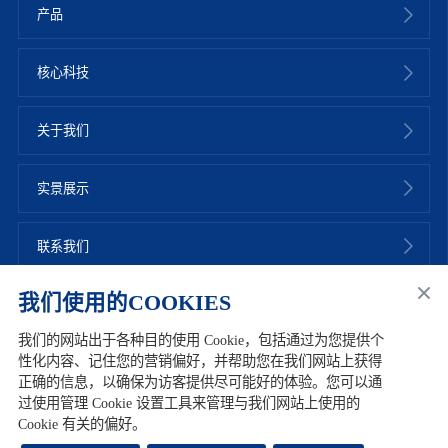
产品
核心科技
关于我们
实景展示
联系我们
我们使用的COOKIES
我们的网站出于各种目的使用 Cookie，包括通过为您提供个
性化内容、记住您的营销偏好，并帮助您在我们网站上获得
友情链接
网站地图
加入华熙
联系我们
使用条款
正确的信息，以确保为访客提供尽可能好的体验。您可以通
过使用管理 Cookie 设置工具来管理与我们网站上使用的
注册用户协议
隐私政策
Cookie政策
Cookie 有关的偏好。
版权所有 © 2022 华熙生物科技股份有限公司
鲁ICP备09102721号-2