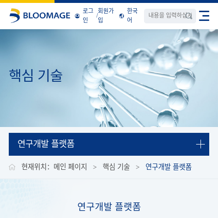
로그
회원가
한국
/
인
입
어
핵심 기술
연구개발 플랫폼
현재위치：
메인 페이지
>
핵심 기술
>
연구개발 플랫폼
연구개발 플랫폼