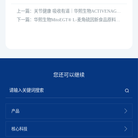
上一篇：关节健康 吸收有道｜华熙生物ACTIVENAG助
力行业白皮书发布
下一篇：华熙生物MitoEGT® L-麦角硫因新食品原料公
开征求意见，抗衰赛道将迎"合规黑马"
您还可以继续
产品
核心科技