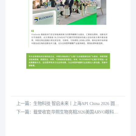
上一篇：生物科技 智启未来丨上海API China 2026 圆满
收官
下一篇：载誉收官|华熙生物亮相2026美国ARVO眼科盛
会，以科创力量赋能全球眼健康